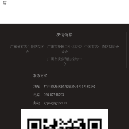
篇：
友情链接
广东省有害生物防制协
广州市爱国卫生运动委
中国有害生物防制协会
会
员会
广州市疾病预防控制中
心
联系方式
地址：广州市海珠区东晓路31号1号楼3楼
电话：020-87748703
邮箱：ghpca@ghpca.cn